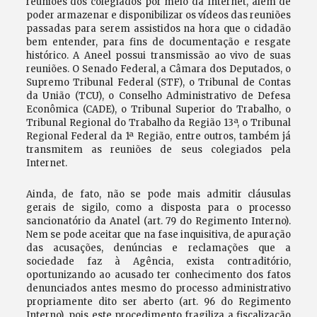
reuniões dos colegiados por meio da Internet, além de
poder armazenar e disponibilizar os vídeos das reuniões
passadas para serem assistidos na hora que o cidadão
bem entender, para fins de documentação e resgate
histórico. A Aneel possui transmissão ao vivo de suas
reuniões. O Senado Federal, a Câmara dos Deputados, o
Supremo Tribunal Federal (STF), o Tribunal de Contas
da União (TCU), o Conselho Administrativo de Defesa
Econômica (CADE), o Tribunal Superior do Trabalho, o
Tribunal Regional do Trabalho da Região 13ª, o Tribunal
Regional Federal da 1ª Região, entre outros, também já
transmitem as reuniões de seus colegiados pela
Internet.
Ainda, de fato, não se pode mais admitir cláusulas
gerais de sigilo, como a disposta para o processo
sancionatório da Anatel (art. 79 do Regimento Interno).
Nem se pode aceitar que na fase inquisitiva, de apuração
das acusações, denúncias e reclamações que a
sociedade faz à Agência, exista contraditório,
oportunizando ao acusado ter conhecimento dos fatos
denunciados antes mesmo do processo administrativo
propriamente dito ser aberto (art. 96 do Regimento
Interno), pois este procedimento fragiliza a fiscalização