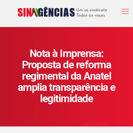
Nota à Imprensa:
Proposta de reforma
regimental da Anatel
amplia transparência e
legitimidade