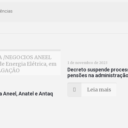
ências
MIA /NEGOCIOS ANEEL
e Energia Elétrica, em
1 de novembro de 2023
Decreto suspende process
ULGAÇÃO
pensões na administração 
Leia mais
 Aneel, Anatel e Antaq