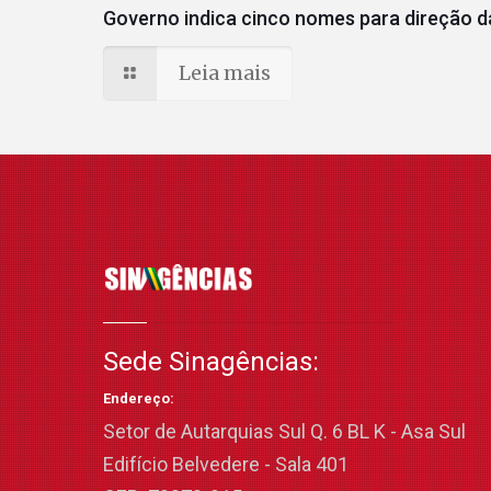
Governo indica cinco nomes para direção da
Leia mais
Sede Sinagências:
Endereço:
Setor de Autarquias Sul Q. 6 BL K - Asa Sul
Edifício Belvedere - Sala 401