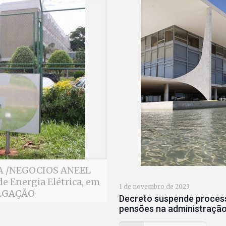
MIA /NEGOCIOS ANEEL
e Energia Elétrica, em
1 de novembro de 2023
ULGAÇÃO
Decreto suspende process
pensões na administração 