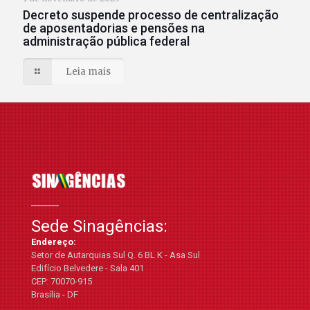
Decreto suspende processo de centralização
de aposentadorias e pensões na
administração pública federal
Leia mais
Sede Sinagências:
Endereço:
Setor de Autarquias Sul Q. 6 BL K - Asa Sul
Edifício Belvedere - Sala 401
CEP: 70070-915
Brasília - DF