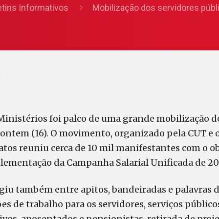
etins Informativos
Mobilização dos servidores públi
1
Ministérios foi palco de uma grande mobilização d
 ontem (16). O movimento, organizado pela CUT e o
catos reuniu cerca de 10 mil manifestantes com o ob
plementação da Campanha Salarial Unificada de 20
iu também entre apitos, bandeiradas e palavras 
s de trabalho para os servidores, serviços público
ivos, aposentados e pensionistas, retirada de projet