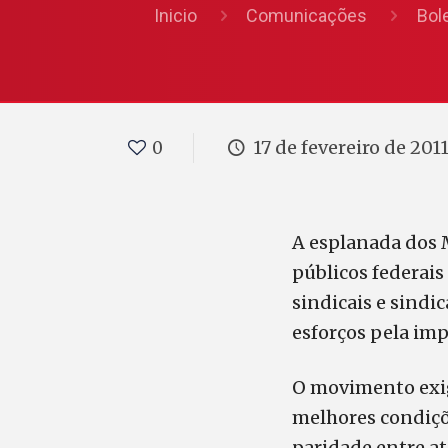
Inicio
Comunicações
Bol
17 de fevereiro de 201
0
A esplanada dos 
públicos federais
sindicais e sindi
esforços pela im
O movimento exig
melhores condiçõe
paridade entre at