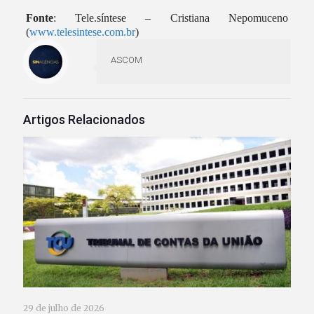
Fonte
: Tele.síntese – Cristiana Nepomuceno
(
www.telesintese.com.br
)
ASCOM
Artigos Relacionados
29 de julho de 2026