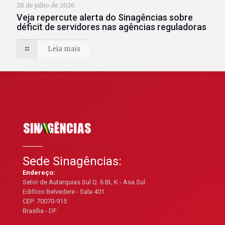
28 de julho de 2026
Veja repercute alerta do Sinagências sobre
déficit de servidores nas agências reguladoras
Leia mais
Sede Sinagências:
Endereço:
Setor de Autarquias Sul Q. 6 BL K - Asa Sul
Edifício Belvedere - Sala 401
CEP: 70070-915
Brasília - DF