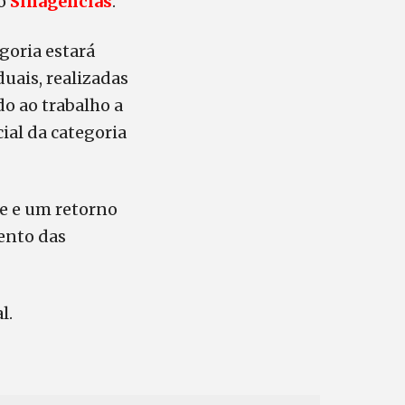
lo
Sinagências
.
oria estará
ais, realizadas
do ao trabalho a
cial da categoria
e e um retorno
ento das
l.