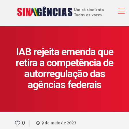
IAB rejeita emenda que
retira a competência de
autorregulação das
agências federais
0
9 de maio de 2023