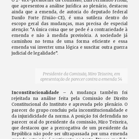
O 2º vice-presidente da comissão, Luis Fernando Priolli,
que apresentou a análise jurídica ao plenário, destacou
ainda que a emenda, de autoria do deputado federal
Danilo Forte (União-CE), é uma sutileza dentro do
escopo geral das mudanças, mas precisa de especial
atenção: “A única coisa que se pede é a contrariedade à
emenda e não à medida provisória. A sociedade já
caminhou no tema de uma forma eficiente e essa
emenda vai inverter uma lógica e suscitar outra guerra
judicial de legalidade”.
Presidente da Comissão, Miro Teixeira, em
apresentação de parecer contra a emenda 54
Inconstitucionalidade –
A mudança também foi
rejeitada na análise feita pela Comissão de Direito
Constitucional do Instituto e aprovada pelo plenário. O
parecer do grupo concluiu pela inconstitucionalidade e
da injuridicidade da norma. A posição foi defendida no
parecer oral do presidente da comissão, Miro Teixeira,
que destacou que a prerrogativa de um presidente da
República não pode ser ultrapassada por uma emenda