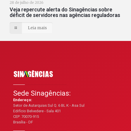
28 de julho de 2026
Veja repercute alerta do Sinagências sobre
déficit de servidores nas agências reguladoras
Leia mais
Sede Sinagências:
Endereço:
Setor de Autarquias Sul Q. 6 BL K - Asa Sul
Edifício Belvedere - Sala 401
CEP: 70070-915
Brasília - DF