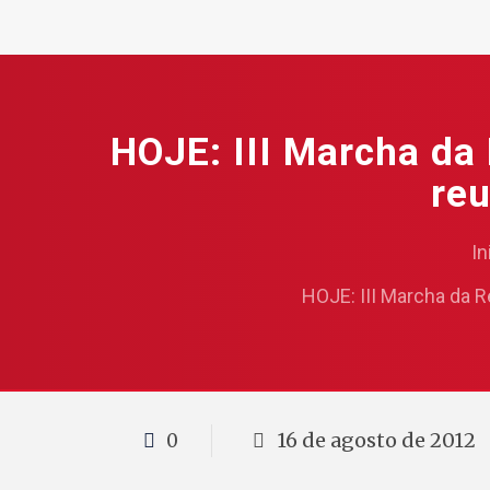
HOJE: III Marcha da 
re
In
HOJE: III Marcha da 
16 de agosto de 2012
0