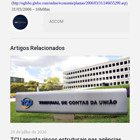
(
http://oglobo.globo.com/online/economia/plantao/2006/03/31/246655299.asp
)
31/03/2006 – 16h08m
ASCOM
Artigos Relacionados
29 de julho de 2026
TCU aponta riscos estruturais nas agências