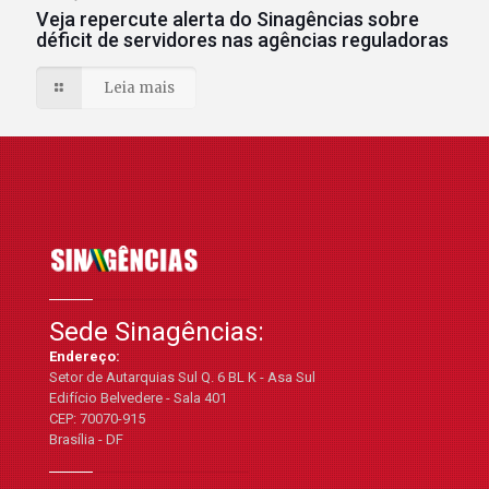
Veja repercute alerta do Sinagências sobre
déficit de servidores nas agências reguladoras
Leia mais
Sede Sinagências:
Endereço:
Setor de Autarquias Sul Q. 6 BL K - Asa Sul
Edifício Belvedere - Sala 401
CEP: 70070-915
Brasília - DF