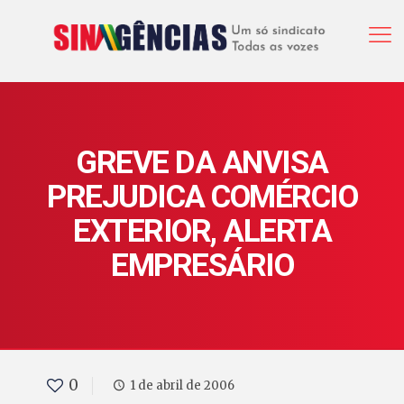
GREVE DA ANVISA
PREJUDICA COMÉRCIO
EXTERIOR, ALERTA
EMPRESÁRIO
0
1 de abril de 2006