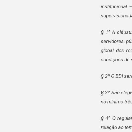
institucional 
supervisionad
§ 1º A cláusu
servidores pú
global dos r
condições de 
§ 2º O BDI ser
§ 3º São elegí
no mínimo trê
§ 4º O regula
relação ao tem