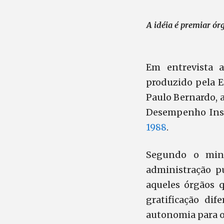
A idéia é premiar ó
Em entrevista a
produzido pela E
Paulo Bernardo, 
Desempenho Inst
1988
.
Segundo o mini
administração pú
aqueles órgãos 
gratificação di
autonomia para o