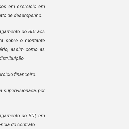
licos em exercício em
rato de desempenho.
pagamento do BDI aos
orá sobre o montante
iário, assim como as
istribuição.
cício financeiro.
a supervisionada, por
pagamento do BDI, em
ência do contrato.