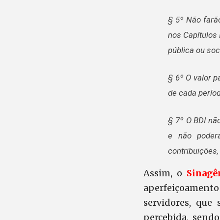
§ 5º Não farã
nos Capítulos 
pública ou so
§ 6º O valor 
de cada perío
§ 7º O BDI não
e não poderá
contribuições,
Assim, o
Sinagê
aperfeiçoamento 
servidores, que 
percebida, send