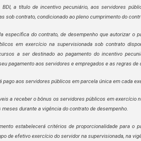
– BDI, a título de incentivo pecuniário, aos servidores púb
as sob contrato, condicionado ao pleno cumprimento do cont
la específica do contrato, de desempenho que autorizar o 
blicos em exercício na supervisionada sob contrato disp
ecursos a ser destinado ao pagamento do incentivo pecun
seu pagamento aos servidores e empregados e as regras de d
á pago aos servidores públicos em parcela única em cada exer
veis a receber o bônus os servidores públicos em exercício n
s meses durante a vigência do contrato de desempenho.
mento estabelecerá critérios de proporcionalidade para o 
po de efetivo exercício do servidor na supervisionada, na vig