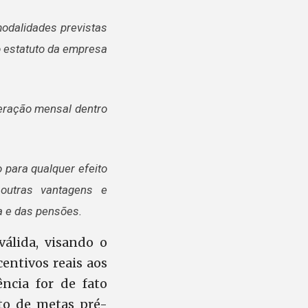
modalidades previstas
no estatuto da empresa
neração mensal dentro
 para qualquer efeito
outras vantagens e
ia e das pensões.
álida, visando o
entivos reais aos
ência for de fato
to de metas pré-