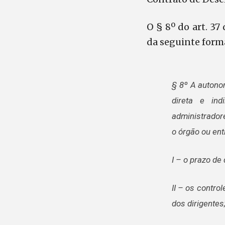
O § 8º do art. 37
da seguinte form
§ 8º A autono
direta e ind
administrador
o órgão ou ent
I – o prazo de
II – os contro
dos dirigentes