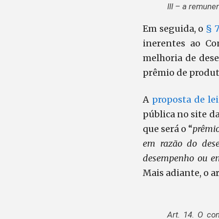
III – a remune
Em seguida, o
§ 7
inerentes ao Co
melhoria de des
prêmio de produt
A
proposta de le
pública no site da
que será o “
prêmio
em razão do dese
desempenho ou em 
Mais adiante, o a
Art. 14. O c