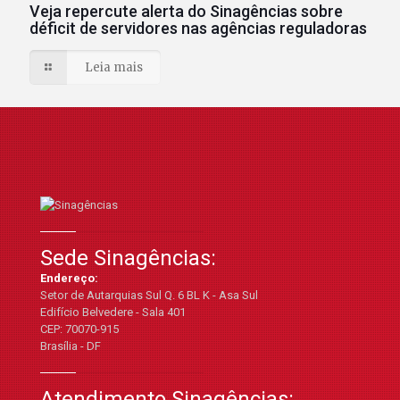
Veja repercute alerta do Sinagências sobre
déficit de servidores nas agências reguladoras
Leia mais
Sede Sinagências:
Endereço:
Setor de Autarquias Sul Q. 6 BL K - Asa Sul
Edifício Belvedere - Sala 401
CEP: 70070-915
Brasília - DF
Atendimento Sinagências: