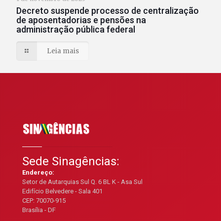
Decreto suspende processo de centralização
de aposentadorias e pensões na
administração pública federal
Leia mais
Sede Sinagências:
Endereço:
Setor de Autarquias Sul Q. 6 BL K - Asa Sul
Edifício Belvedere - Sala 401
CEP: 70070-915
Brasília - DF