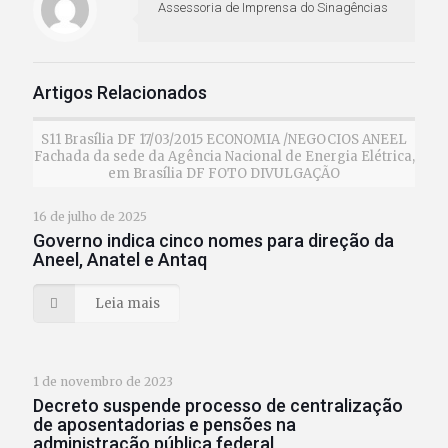
Assessoria de Imprensa do Sinagências
Artigos Relacionados
S11 Brasília DF 17/03/2015 ECONOMIA /NEGOCIOS ANEEL
Fachada da sede da Agência Nacional de Energia Elétrica,
em Brasília DF FOTO DIVULGAÇÃO
16 de julho de 2025
Governo indica cinco nomes para direção da
Aneel, Anatel e Antaq
Leia mais
1 de novembro de 2023
Decreto suspende processo de centralização
de aposentadorias e pensões na
administração pública federal