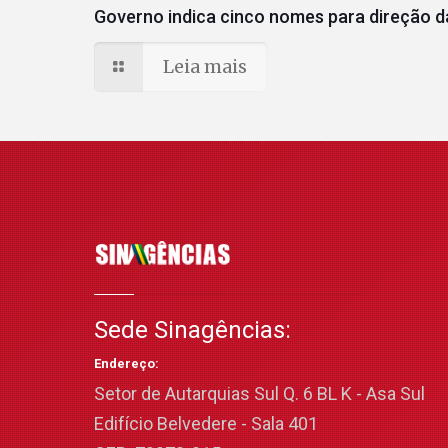
Governo indica cinco nomes para direção da
Leia mais
Sede Sinagências:
Endereço:
Setor de Autarquias Sul Q. 6 BL K - Asa Sul
Edifício Belvedere - Sala 401