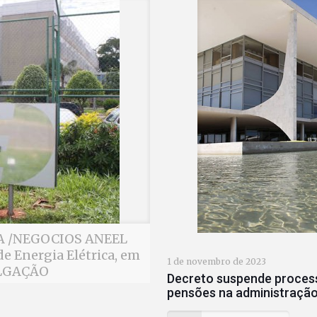
MIA /NEGOCIOS ANEEL
e Energia Elétrica, em
1 de novembro de 2023
ULGAÇÃO
Decreto suspende process
pensões na administração 