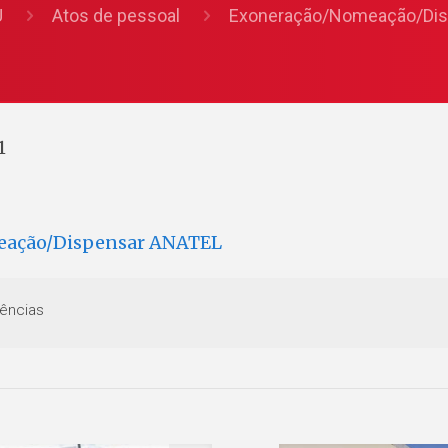
U
Atos de pessoal
Exoneração/Nomeação/Dis
1
eação/Dispensar ANATEL
ências