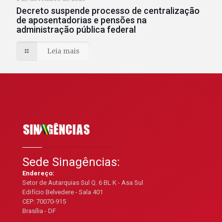
Decreto suspende processo de centralização
de aposentadorias e pensões na
administração pública federal
Leia mais
Sede Sinagências:
Endereço:
Setor de Autarquias Sul Q. 6 BL K - Asa Sul
Edifício Belvedere - Sala 401
CEP: 70070-915
Brasília - DF