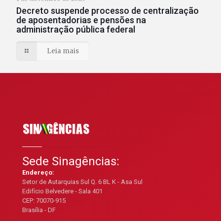
Decreto suspende processo de centralização
de aposentadorias e pensões na
administração pública federal
Leia mais
Sede Sinagências:
Endereço:
Setor de Autarquias Sul Q. 6 BL K - Asa Sul
Edifício Belvedere - Sala 401
CEP: 70070-915
Brasília - DF