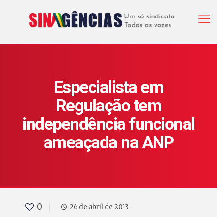
Especialista em
Regulação tem
independência funcional
ameaçada na ANP
0
26 de abril de 2013