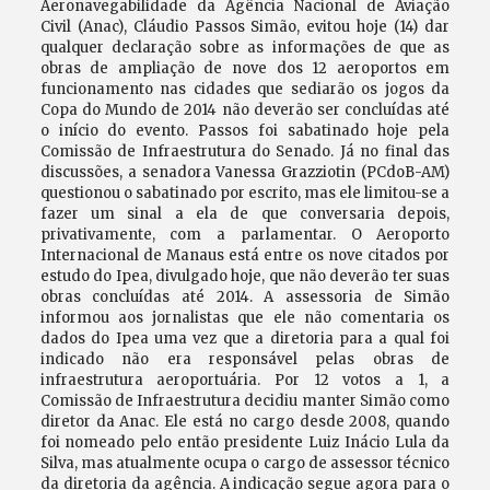
Aeronavegabilidade da Agência Nacional de Aviação
Civil (Anac), Cláudio Passos Simão, evitou hoje (14) dar
qualquer declaração sobre as informações de que as
obras de ampliação de nove dos 12 aeroportos em
funcionamento nas cidades que sediarão os jogos da
Copa do Mundo de 2014 não deverão ser concluídas até
o início do evento. Passos foi sabatinado hoje pela
Comissão de Infraestrutura do Senado. Já no final das
discussões, a senadora Vanessa Grazziotin (PCdoB-AM)
questionou o sabatinado por escrito, mas ele limitou-se a
fazer um sinal a ela de que conversaria depois,
privativamente, com a parlamentar. O Aeroporto
Internacional de Manaus está entre os nove citados por
estudo do Ipea, divulgado hoje, que não deverão ter suas
obras concluídas até 2014. A assessoria de Simão
informou aos jornalistas que ele não comentaria os
dados do Ipea uma vez que a diretoria para a qual foi
indicado não era responsável pelas obras de
infraestrutura aeroportuária. Por 12 votos a 1, a
Comissão de Infraestrutura decidiu manter Simão como
diretor da Anac. Ele está no cargo desde 2008, quando
foi nomeado pelo então presidente Luiz Inácio Lula da
Silva, mas atualmente ocupa o cargo de assessor técnico
da diretoria da agência. A indicação segue agora para o