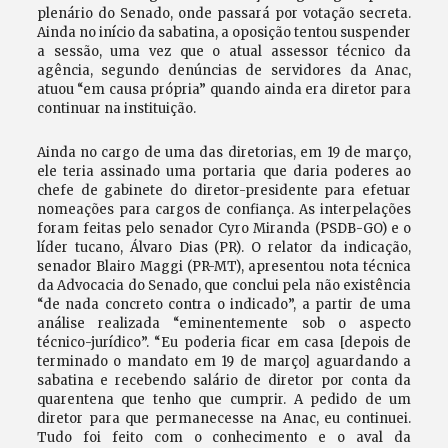
plenário do Senado, onde passará por votação secreta.
Ainda no início da sabatina, a oposição tentou suspender
a sessão, uma vez que o atual assessor técnico da
agência, segundo denúncias de servidores da Anac,
atuou “em causa própria” quando ainda era diretor para
continuar na instituição.
Ainda no cargo de uma das diretorias, em 19 de março,
ele teria assinado uma portaria que daria poderes ao
chefe de gabinete do diretor-presidente para efetuar
nomeações para cargos de confiança. As interpelações
foram feitas pelo senador Cyro Miranda (PSDB-GO) e o
líder tucano, Álvaro Dias (PR). O relator da indicação,
senador Blairo Maggi (PR-MT), apresentou nota técnica
da Advocacia do Senado, que conclui pela não existência
“de nada concreto contra o indicado”, a partir de uma
análise realizada “eminentemente sob o aspecto
técnico-jurídico”. “Eu poderia ficar em casa [depois de
terminado o mandato em 19 de março] aguardando a
sabatina e recebendo salário de diretor por conta da
quarentena que tenho que cumprir. A pedido de um
diretor para que permanecesse na Anac, eu continuei.
Tudo foi feito com o conhecimento e o aval da