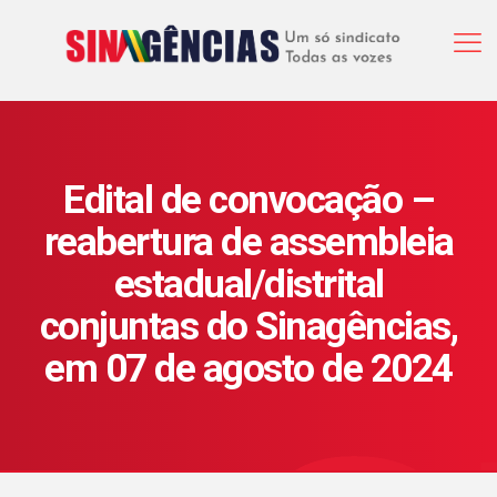
Edital de convocação –
reabertura de assembleia
estadual/distrital
conjuntas do Sinagências,
em 07 de agosto de 2024