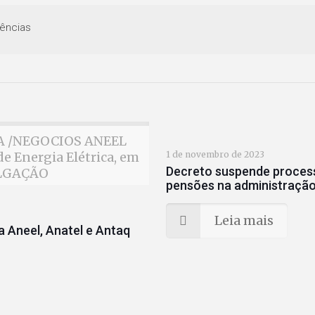
ências
MIA /NEGOCIOS ANEEL
e Energia Elétrica, em
1 de novembro de 2023
Decreto suspende process
ULGAÇÃO
pensões na administração 
Leia mais
 Aneel, Anatel e Antaq