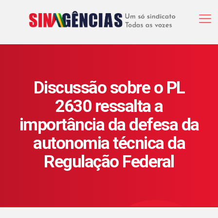
Discussão sobre o PL
2630 ressalta a
importância da defesa da
autonomia técnica da
Regulação Federal