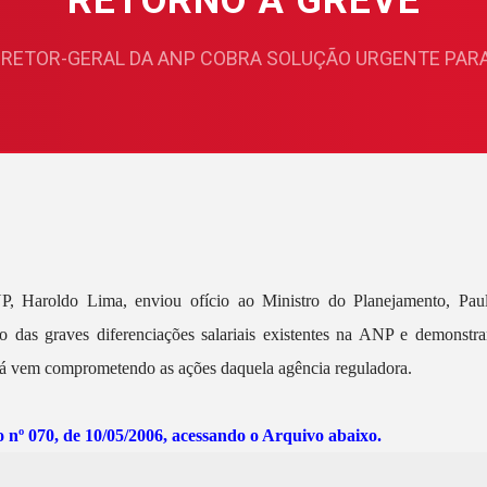
RETORNO À GREVE
IRETOR-GERAL DA ANP COBRA SOLUÇÃO URGENTE PARA
, Haroldo Lima, enviou ofício ao Ministro do Planejamento, Paul
ção das graves diferenciações salariais existentes na ANP e demonst
e já vem comprometendo as ações daquela agência reguladora.
o nº 070, de 10/05/2006, acessando o Arquivo abaixo.