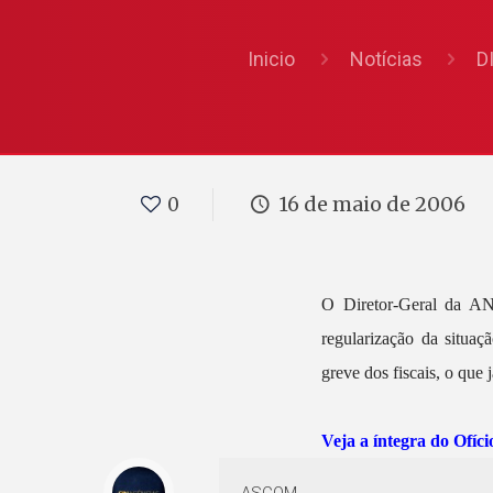
Inicio
Notícias
D
16 de maio de 2006
0
O Diretor-Geral da ANP
regularização da situa
greve dos fiscais, o qu
Veja a íntegra do Ofíci