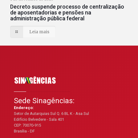
Decreto suspende processo de centralização
de aposentadorias e pensões na
administração pública federal
Leia mais
Sede Sinagências:
Endereço:
Setor de Autarquias Sul Q. 6 BL K - Asa Sul
Edifício Belvedere - Sala 401
CEP: 70070-915
Brasília - DF