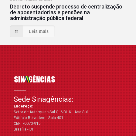
Decreto suspende processo de centralização
de aposentadorias e pensões na
administração pública federal
Leia mais
Sede Sinagências:
Endereço:
Setor de Autarquias Sul Q. 6 BL K - Asa Sul
Edifício Belvedere - Sala 401
CEP: 70070-915
Brasília - DF