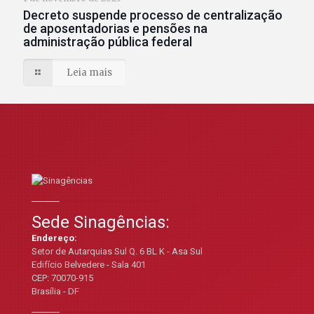
Decreto suspende processo de centralização
de aposentadorias e pensões na
administração pública federal
Leia mais
Sede Sinagências:
Endereço:
Setor de Autarquias Sul Q. 6 BL K - Asa Sul
Edifício Belvedere - Sala 401
CEP: 70070-915
Brasília - DF