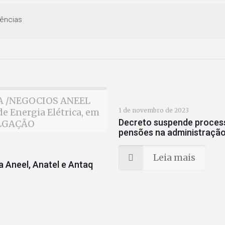
ências
MIA /NEGOCIOS ANEEL
e Energia Elétrica, em
1 de novembro de 2023
Decreto suspende process
ULGAÇÃO
pensões na administração 
Leia mais
 Aneel, Anatel e Antaq