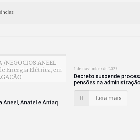
ências
MIA /NEGOCIOS ANEEL
e Energia Elétrica, em
1 de novembro de 2023
Decreto suspende process
ULGAÇÃO
pensões na administração 
Leia mais
 Aneel, Anatel e Antaq