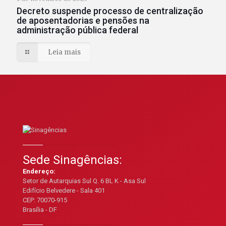
Decreto suspende processo de centralização
de aposentadorias e pensões na
administração pública federal
Leia mais
Sede Sinagências:
Endereço:
Setor de Autarquias Sul Q. 6 BL K - Asa Sul
Edifício Belvedere - Sala 401
CEP: 70070-915
Brasília - DF