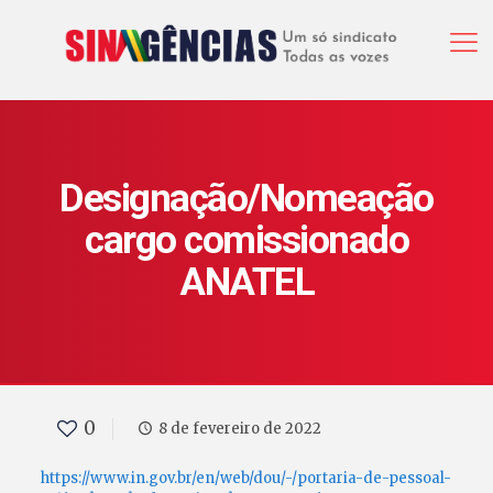
Designação/Nomeação
cargo comissionado
ANATEL
0
8 de fevereiro de 2022
https://www.in.gov.br/en/web/dou/-/portaria-de-pessoal-