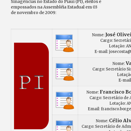
Sinagências no Estado do Piauí (PI), eleitos e
empossados na Assembléia Estadual em 03
de novembro de 2009:
José Olive
Nome:
Cargo: Secretári
Lotação: A
E-mail: josecosta@
V
Nome:
Cargo: Secretário S
Lotaçã
E-mail
Francisco Bo
Nome:
Cargo: Secretário de
Lotação: A
Email: francisco.borg
Célio Al
Nome:
Cargo: Secretário de Adm