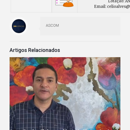
Lotação: A
Email: celioalves@
ASCOM
Artigos Relacionados