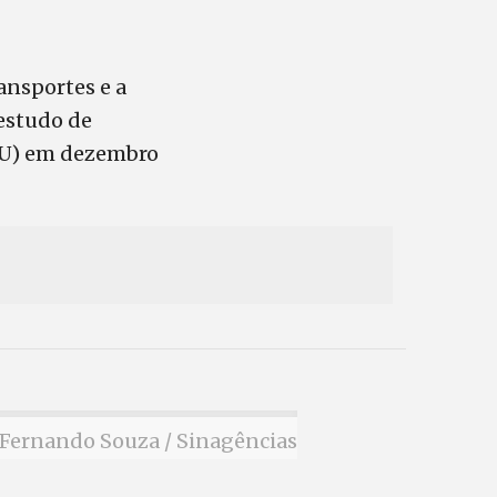
ransportes e a
estudo de
TCU) em dezembro
Fernando Souza / Sinagências