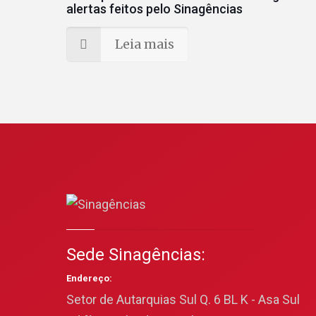
alertas feitos pelo Sinagências
Leia mais
Sede Sinagências:
Endereço:
Setor de Autarquias Sul Q. 6 BL K - Asa Sul