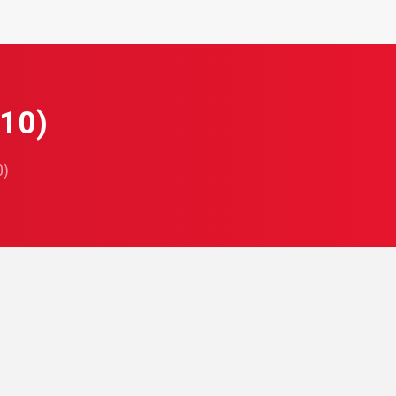
010)
0)