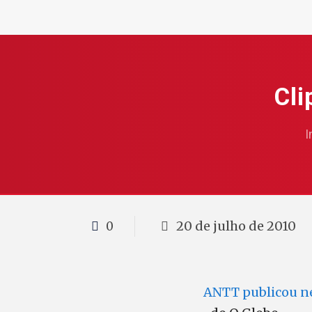
Cli
I
20 de julho de 2010
0
ANTT publicou nes