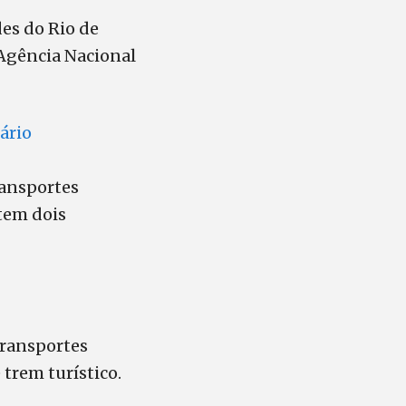
des do Rio de
 Agência Nacional
ário
ransportes
 tem dois
Transportes
trem turístico.