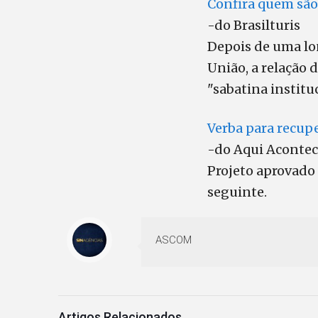
Confira quem são
-do Brasilturis
Depois de uma lon
União, a relação
"sabatina institu
Verba para recupe
-do Aqui Aconte
Projeto aprovado
seguinte.
ASCOM
Artigos Relacionados