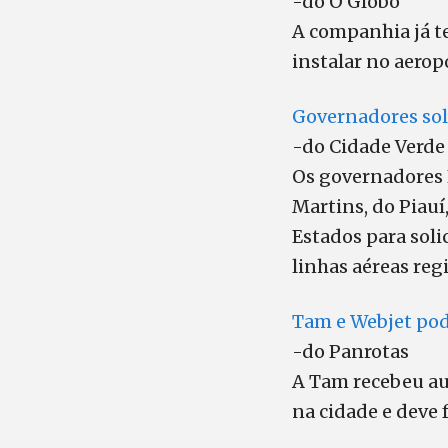
-do O Globo
A companhia já t
instalar no aerop
Governadores sol
-do Cidade Verde
Os governadores 
Martins, do Piauí
Estados para soli
linhas aéreas reg
Tam e Webjet pod
-do Panrotas
A Tam recebeu aut
na cidade e deve 