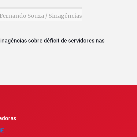
Fernando Souza / Sinagências
inagências sobre déficit de servidores nas
adoras