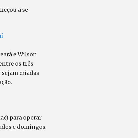
meçou a se
uí
eará e Wilson
ntre os três
e sejam criadas
ação.
ac) para operar
bados e domingos.