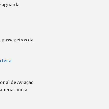
e aguarda
s passageiros da
rter a
onal de Aviação
a apenas um a