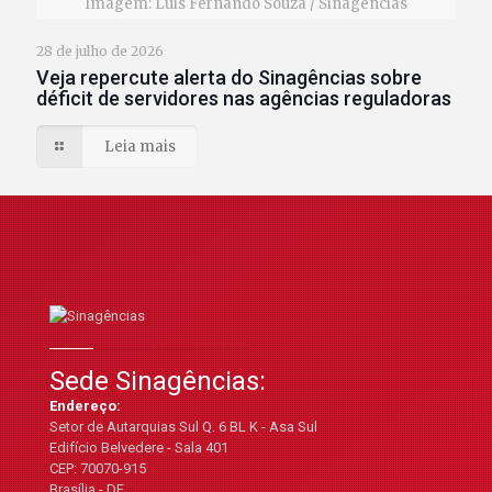
Imagem: Luis Fernando Souza / Sinagências
28 de julho de 2026
Veja repercute alerta do Sinagências sobre
déficit de servidores nas agências reguladoras
Leia mais
Sede Sinagências:
Endereço:
Setor de Autarquias Sul Q. 6 BL K - Asa Sul
Edifício Belvedere - Sala 401
CEP: 70070-915
Brasília - DF