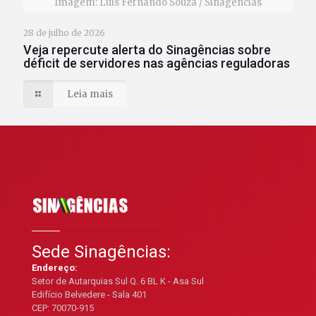
Imagem: Luis Fernando Souza / Sinagências
28 de julho de 2026
Veja repercute alerta do Sinagências sobre
déficit de servidores nas agências reguladoras
Leia mais
Sede Sinagências:
Endereço:
Setor de Autarquias Sul Q. 6 BL K - Asa Sul
Edifício Belvedere - Sala 401
CEP: 70070-915