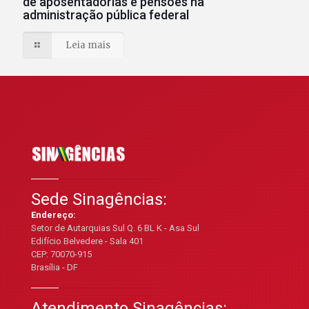
de aposentadorias e pensões na
administração pública federal
Leia mais
Sede Sinagências:
Endereço:
Setor de Autarquias Sul Q. 6 BL K - Asa Sul
Edifício Belvedere - Sala 401
CEP: 70070-915
Brasília - DF
Atendimento Sinagências: