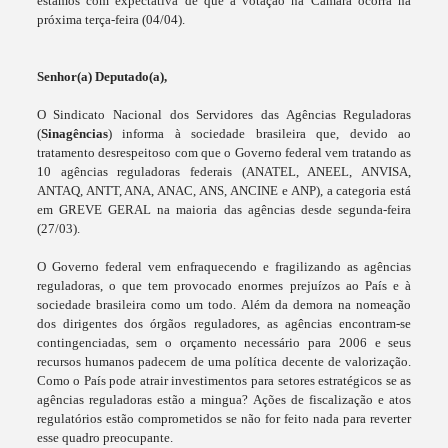
estamos com expectativa de que a votação na Câmara ocorra na
próxima terça-feira (04/04).
Senhor(a) Deputado(a),
O Sindicato Nacional dos Servidores das Agências Reguladoras
(
Sinagências
) informa à sociedade brasileira que, devido ao
tratamento desrespeitoso com que o Governo federal vem tratando as
10 agências reguladoras federais (ANATEL, ANEEL, ANVISA,
ANTAQ, ANTT, ANA, ANAC, ANS, ANCINE e ANP), a categoria está
em GREVE GERAL na maioria das agências desde segunda-feira
(27/03).
O Governo federal vem enfraquecendo e fragilizando as agências
reguladoras, o que tem provocado enormes prejuízos ao País e à
sociedade brasileira como um todo. Além da demora na nomeação
dos dirigentes dos órgãos reguladores, as agências encontram-se
contingenciadas, sem o orçamento necessário para 2006 e seus
recursos humanos padecem de uma política decente de valorização.
Como o País pode atrair investimentos para setores estratégicos se as
agências reguladoras estão a mingua? Ações de fiscalização e atos
regulatórios estão comprometidos se não for feito nada para reverter
esse quadro preocupante.