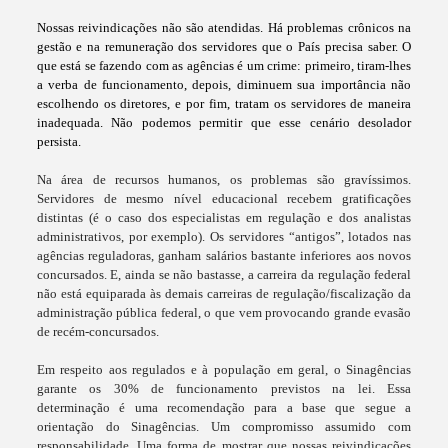
Nossas reivindicações não são atendidas. Há problemas crônicos na
gestão e na remuneração dos servidores que o País precisa saber. O
que está se fazendo com as agências é um crime: primeiro, tiram-lhes
a verba de funcionamento, depois, diminuem sua importância não
escolhendo os diretores, e por fim, tratam os servidores de maneira
inadequada. Não podemos permitir que esse cenário desolador
persista.
Na área de recursos humanos, os problemas são gravíssimos.
Servidores de mesmo nível educacional recebem gratificações
distintas (é o caso dos especialistas em regulação e dos analistas
administrativos, por exemplo). Os servidores “antigos”, lotados nas
agências reguladoras, ganham salários bastante inferiores aos novos
concursados. E, ainda se não bastasse, a carreira da regulação federal
não está equiparada às demais carreiras de regulação/fiscalização da
administração pública federal, o que vem provocando grande evasão
de recém-concursados.
Em respeito aos regulados e à população em geral, o Sinagências
garante os 30% de funcionamento previstos na lei. Essa
determinação é uma recomendação para a base que segue a
orientação do Sinagências. Um compromisso assumido com
responsabilidade. Uma forma de mostrar que nossas reivindicações