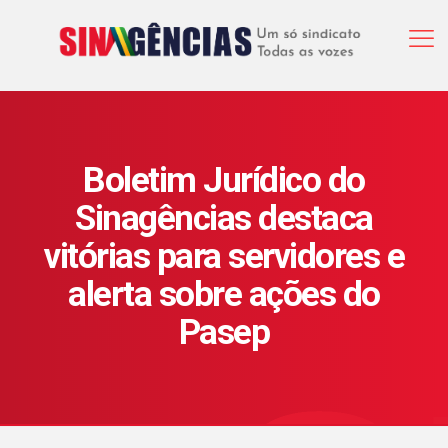
Boletim Jurídico do
Sinagências destaca
vitórias para servidores e
alerta sobre ações do
Pasep