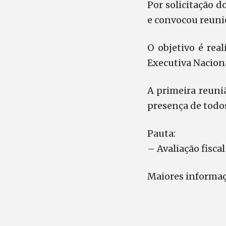
Por solicitação d
e convocou reuniõ
O objetivo é rea
Executiva Naciona
A primeira reuniã
presença de todo
Pauta:
– Avaliação fisca
Maiores informa