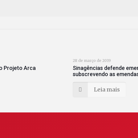
28 de março de 2019
o Projeto Arca
Sinagências defende emen
subscrevendo as emendas
Leia mais