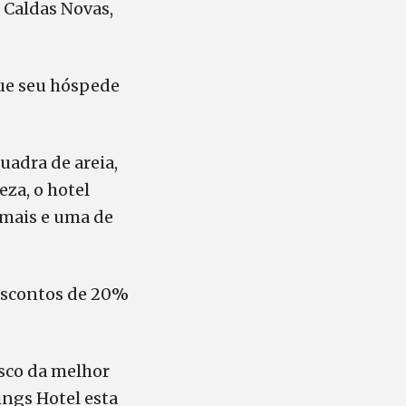
e Caldas Novas,
que seu hóspede
quadra de areia,
eza, o hotel
rmais e uma de
escontos de 20%
sco da melhor
ings Hotel esta