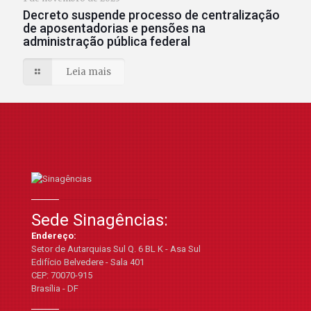
Decreto suspende processo de centralização
de aposentadorias e pensões na
administração pública federal
Leia mais
Sede Sinagências:
Endereço:
Setor de Autarquias Sul Q. 6 BL K - Asa Sul
Edifício Belvedere - Sala 401
CEP: 70070-915
Brasília - DF