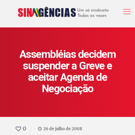
Assembléias decidem
suspender a Greve e
aceitar Agenda de
Negociação
0
26 de julho de 2008