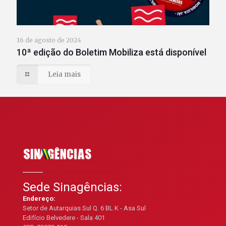
16 de agosto de 2024
10ª edição do Boletim Mobiliza está disponível
Leia mais
Sede Sinagências:
Endereço:
Setor de Autarquias Sul Q. 6 BL K - Asa Sul
Edifício Belvedere - Sala 401