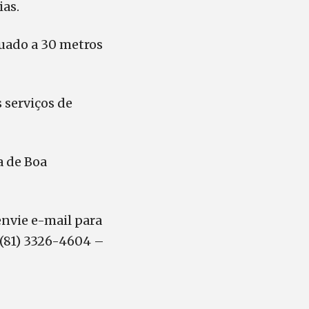
ias.
tuado a 30 metros
 serviços de
a de Boa
 envie e-mail para
 (81) 3326-4604 –