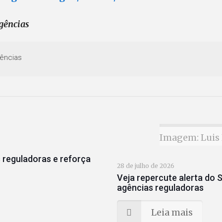
gências
ências
Imagem: Luis 
 reguladoras e reforça
28 de julho de 2026
Veja repercute alerta do S
agências reguladoras
Leia mais