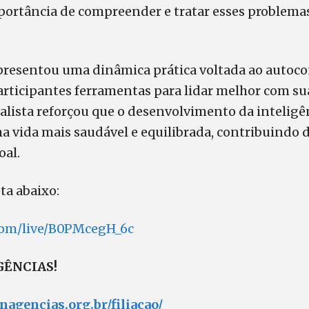
portância de compreender e tratar esses problema
apresentou uma dinâmica prática voltada ao autoco
articipantes ferramentas para lidar melhor com s
cialista reforçou que o desenvolvimento da intelig
a vida mais saudável e equilibrada, contribuindo
oal.
ta abaixo:
com/live/B0PMcegH_6c
AGÊNCIAS!
inagencias.org.br/filiacao/