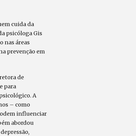
Quem cuida da
da psicóloga Gis
o nas áreas
e na prevenção em
retora de
e para
sicológico. A
anos – como
 podem influenciar
mbém abordou
 depressão,