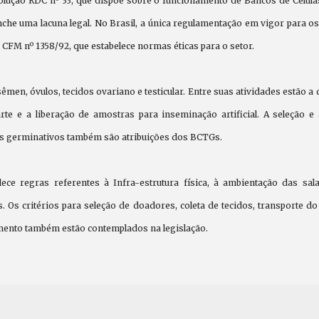
solução RDC nº 33, que dispõe sobre o funcionamento de Bancos de Célul
che uma lacuna legal. No Brasil, a única regulamentação em vigor para o
CFM nº 1358/92, que estabelece normas éticas para o setor.
en, óvulos, tecidos ovariano e testicular. Entre suas atividades estão a 
e e a liberação de amostras para inseminação artificial. A seleção e
dos germinativos também são atribuições dos BCTGs.
lece regras referentes à Infra-estrutura física, à ambientação das sa
 Os critérios para seleção de doadores, coleta de tecidos, transporte do
ento também estão contemplados na legislação.