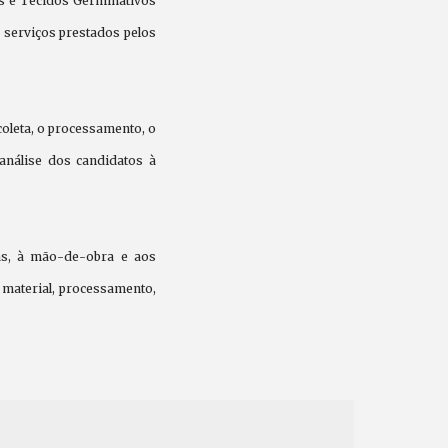
as e Tecidos Germinativos
s serviços prestados pelos
coleta, o processamento, o
 análise dos candidatos à
las, à mão-de-obra e aos
 material, processamento,