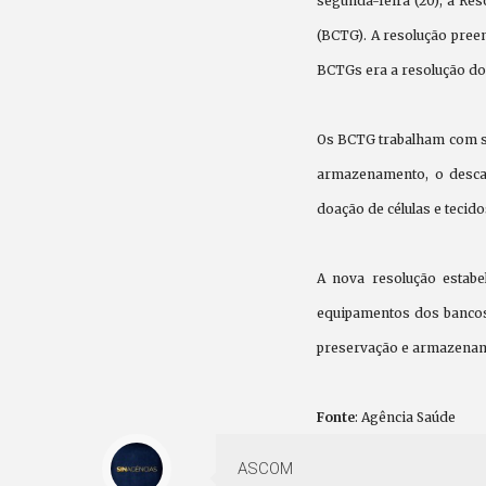
segunda-feira (20), a Re
(BCTG). A resolução preen
BCTGs era a resolução do 
Os BCTG trabalham com sêm
armazenamento, o descart
doação de células e teci
A nova resolução estabe
equipamentos dos bancos.
preservação e armazenam
Fonte
: Agência Saúde
ASCOM