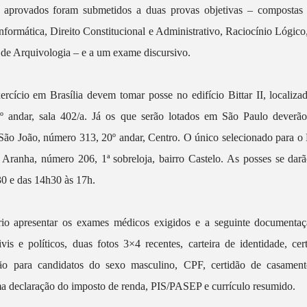
 aprovados foram submetidos a duas provas objetivas – compostas
formática, Direito Constitucional e Administrativo, Raciocínio Lógic
e de Arquivologia – e a um exame discursivo.
rcício em Brasília devem tomar posse no edifício Bittar II, localiz
º andar, sala 402/a. Já os que serão lotados em São Paulo deverão
São João, número 313, 20º andar, Centro. O único selecionado para o R
 Aranha, número 206, 1ª sobreloja, bairro Castelo. As posses se darã
30 e das 14h30 às 17h.
rio apresentar os exames médicos exigidos e a seguinte documentaç
ivis e políticos, duas fotos 3×4 recentes, carteira de identidade, cer
ção para candidatos do sexo masculino, CPF, certidão de casamen
ima declaração do imposto de renda, PIS/PASEP e currículo resumido.