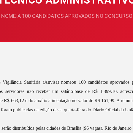
TÉCNICO ADMINISTRATIV
 NOMEIA 100 CANDIDATOS APROVADOS NO CONCURSO 
 Vigilância Sanitária (Anvisa) nomeou 100 candidatos aprovados p
os servidores irão receber um salário-base de R$ 1.399,10, acresci
e R$ 663,12 e do auxílio alimentação no valor de R$ 161,99. A remu
oram publicadas na edição desta quarta-feira do Diário Oficial da Uniã
erão distribuídos pelas cidades de Brasília (96 vagas), Rio de Janeiro 