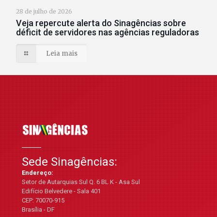
28 de julho de 2026
Veja repercute alerta do Sinagências sobre
déficit de servidores nas agências reguladoras
Leia mais
Sede Sinagências:
Endereço:
Setor de Autarquias Sul Q. 6 BL K - Asa Sul
Edifício Belvedere - Sala 401
CEP: 70070-915
Brasília - DF