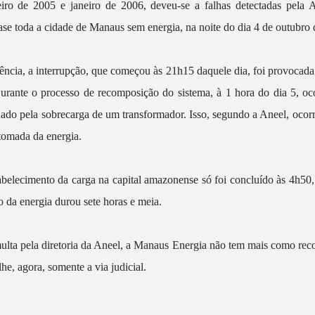
eiro de 2005 e janeiro de 2006, deveu-se a falhas detectadas pela
se toda a cidade de Manaus sem energia, na noite do dia 4 de outubro 
ncia, a interrupção, que começou às 21h15 daquele dia, foi provocada
urante o processo de recomposição do sistema, à 1 hora do dia 5, o
nado pela sobrecarga de um transformador. Isso, segundo a Aneel, ocor
tomada da energia.
abelecimento da carga na capital amazonense só foi concluído às 4h50,
o da energia durou sete horas e meia.
ta pela diretoria da Aneel, a Manaus Energia não tem mais como recor
lhe, agora, somente a via judicial.