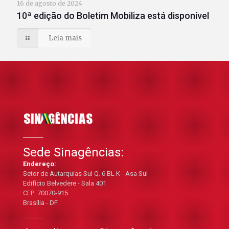
16 de agosto de 2024
10ª edição do Boletim Mobiliza está disponível
Leia mais
Sede Sinagências:
Endereço:
Setor de Autarquias Sul Q. 6 BL K - Asa Sul
Edifício Belvedere - Sala 401
CEP: 70070-915
Brasília - DF