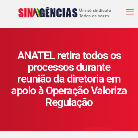
ANATEL retira todos os
processos durante
reunião da diretoria em
apoio à Operação Valoriza
Regulação